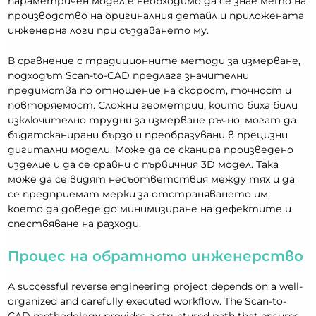
параметричен модел е необходимо да се знае мето на
производство на оригиналния детайл и приложената
инженерна логи при създаването му.
В сравнение с традиционните методи за измерване,
подходът Scan-to-CAD предлага значителни
предимства по отношение на скорост, точност и
повторяемост. Сложни геометрии, които биха били
изключително трудни за измерване ръчно, могат да
бъдатсканирани бързо и преобразувани в прецизни
дигитални модели. Може да се сканира произведено
изделие и да се сравни с първичния 3D модел. Така
може да се видят несъответствия между тях и да
се предприемат мерки за отстраняването им,
което да доведе до минимизиране на дефектите и
спествяване на разходи.
Процес на обратното инженерство
A successful reverse engineering project depends on a well-
organized and carefully executed workflow. The Scan-to-
CAD methodology provides a structured path that ensures