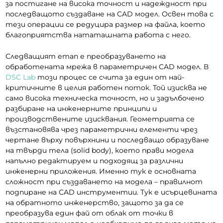
за постигане на висока точност и надеждност при
последващото създаване на CAD модел. Освен това с
тези операции се редуцира размер на файла, което
благоприятства нататашната работа с него.
Следващият етап е преобразуването на
обработената мрежа в параметричен CAD модел. В
DSC Lab
този процес се счита за един от най-
критичните в целия работен поток. Той изисква не
само висока техническа точност, но и задълбочено
разбиране на инженерните принципи и
производствените изисквания. Геометрията се
възстановява чрез параметрични елементи чрез
чертане върху повърхнини и последващо образуване
на твърди тела (solid body), което прави модела
напълно редактируем и подходящ за различни
инженерни приложения. Именно тук е основната
сложност при създаването на модела – правилнот
подпиране на CAD инструментии. Тук е исърцевината
на обратното инженерство, защото за да се
преобразува един фай от облак от точки в