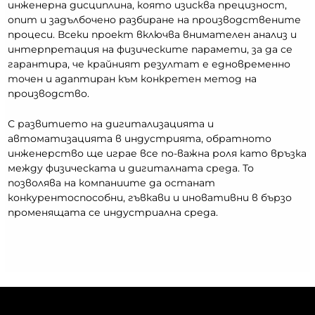
инженерна дисциплина, която изисква прецизност,
опит и задълбочено разбиране на производствените
процеси. Всеки проект включва внимателен анализ и
интерпретация на физическите парамети, за да се
гарантира, че крайният резултат е едновременно
точен и адаптиран към конкретен метод на
производство.
С развитието на дигитализацията и
автоматизацията в индустрията, обратното
инженерство ще играе все по-важна роля като връзка
между физическата и дигиталната среда. То
позволява на компаниите да останат
конкурентоспособни, гъвкави и иновативни в бързо
променящата се индустриална среда.