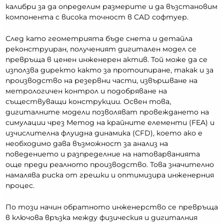
калибри за да определим размерите и да възстановим
компонента с висока точност в CAD софтуер.
След като геометрията бъде снета и детайла
реконструиран, полученият дигитален модел се
превръща в ценен инженерен актив. Той може да се
използва директо както за протоипиране, такак и за
производство на резервни части, извършване на
метрологичен контрол и подобряване на
съществуващи конструкции. Освен това,
дигиталните модели позволяват провеждането на
симулации чрез Метод на крайните елементи (FEA) и
изчислителна флуидна динамика (CFD), което ако е
необходимо дава възможност за анализ на
поведението и разпределние на натоварванията
още преди реалното производство. Това значително
намалява риска от грешки и оптимизира инженерния
процес.
По този начин обратното инженерство се превръща
в ключова връзка между физическия и дигиталния