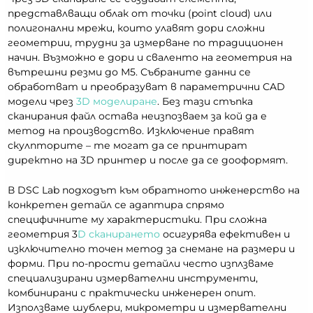
представлващи облак от точки (point cloud) или
полигонални мрежи, които улавят дори сложни
геометрии, трудни за измерване по традиционен
начин. Възможно е дори и сваленто на геометрия на
вътрешни резми до М5. Събраните данни се
обработват и преобразуват в параметрични CAD
модели чрез
3D моделиране
. Без тази стъпка
сканирания файл остава неизпозваем за кой да е
метод на производство. Изключение правят
скулпторите – те могат да се принтират
директно на 3D принтер и после да се дооформят.
В DSC Lab подходът към обратното инженерство на
конкретен детайл се адаптира спрямо
специфичните му характеристики. При сложна
геометрия 3
D сканирането
осигурява ефективен и
изключително точен метод за снемане на размери и
форми. При по-прости детайли често изплзваме
специализирани измервателни инструменти,
комбинирани с практически инженерен опит.
Използваме шублери, микрометри и измервателни