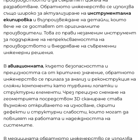
производството и да съкратят цикъла на
разработване. Обратното инженерство се използва
също широко за актуализиране на
инструментална
екипировка
и възпроизвеждане на детайли, които
вече не се доставят от оригиналните
производители. Това го прави незаменим инструмент
за поддържане на непрекъсваемостта на
производството и внедряване на съвременни
инженерни решения.
В
авиационната
, където безопасността и
прецизността са от критично значение, обратното
инженерство се прилага за анализ и реконструкция на
сложни компоненти като турбинни лопатки и
структурни елементи. Чрез прецизно снемане на
геометрията посредством 3D сканиране става
възможно откриването на износване, скрити
дефекти и структурни слабости, които могат да
повлияят на работата и надеждността на
системите.
В медицината обратното инженерство се използва