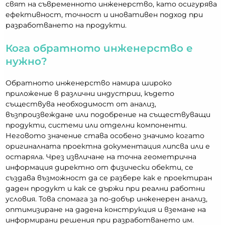
свят на съвременното инженерство, като осигурява
ефективност, точност и иновативен подход при
разработването на продукти.
Кога обратното инженерство е
нужно?
Обратното инженерство намира широко
приложение в различни индустрии, където
съществува необходимост от анализ,
възпроизвеждане или подобрение на съществуващи
продукти, системи или отделни компоненти.
Неговото значение става особено значимо когато
оригиналната проектна документация липсва или е
остаряла. Чрез извличане на точна геометрична
информация директно от физически обекти, се
създава възможност да се разбере как е проектиран
даден продукт и как се държи при реални работни
условия. Това спомага за по-добър инженерен анализ,
оптимизиране на дадена конструкция и вземане на
информирани решения при разработването им.