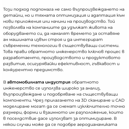
Този подход подпомага не само възпроизвеждането на
детайли, но и тяхната оптимизация и адаптация към
нови приложения или начини на производство. Той
позволява на компаниите да удължат живота на
оборудването си, да намалят времето за оставяне
ан машината извън строя и да интегрират
съвременни технологии в съществуващи системи.
Това прави обратното инженерство ключов процес в
разработаенто, производството и продуктовото
развитие, осигурявайки ефективност, гъвкавост и
конкурентно предимство.
В
автомобилната индустрия
обратното
инженерство се използва широко за анализ,
възпроизвеждане и подобряване на съществуващи
компоненти. Чрез прилагането на 3D сканиране и CAD
моделиране могат да се снемат изключително точно
размери, форми и взаимното им разположение, които
в поселдствие дасе използват за оптимизиране. В
някои случаи може да се подобре аеродианамиката