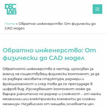
Skip
Mai
to
content
Men
Home
»
Обратно инженерство: От физически до
CAD модел
Обратно инженерство: От
физически до CAD модел
Обратното инженерство е метод, използван за
анализ на съществуващ физически компонент, за да
се разбере неговата структура, размери и
функционалност и след това да се пресъздаде в
цифров вид. Изследваният компонент може да
варира значително по размер и сложност – от малки
механични или електрически елементи до сложни
механизм. Независимо от мащаба, основната цел