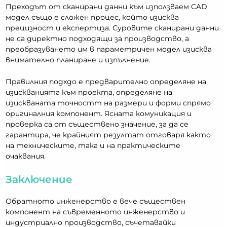
Преходът от сканирани данни към използваем CAD
модел също е сложен процес, който изисква
прецизност и експертиза. Суровите сканирани данни
не са директно подходящи за производство, а
преобразуването им в параметричен модел изисква
внимателно планиране и изпълнение.
Правилния подхдо е предварително определяне на
изискванията към проекта, определяне на
изискваната точностт на размери и форми спрямо
оригиналния компонент. Ясната комуникация и
проверка са от съществено значение, за да се
гарантира, че крайният резултат отговаря както
на техническите, така и на практическите
очаквания.
Заключение
Обратното инженерство е вече съществен
компонент на съвременното инженерство и
индустриално производство, съчетавайки