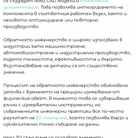
се създадат нови CAD модели и
техническа
документация
. Това позволява интегрирането на
компонента в съответния работен възел, както и
неговото оптимизиране или повторно
производство.
Обратното инженерство е широко използвано в
индустрии като машиностроене,
автомобилостроене и индустриално производство,
където точността, ефективността и бързото
възстановяване на детайли са от съществено
значение.
Процесът на обратното инженерство обикновено
започва с вземането на прецизни измервания от
физическия обект. В миналото това се извършваше
ръчно с измервателни инструменти, но
съвременните инженерни практики все по-често
разчитат на
3D сканиране
, което позволява бързо и
изключително точно събиране на данни.
Чрез 3D сканиране се създават елементи,