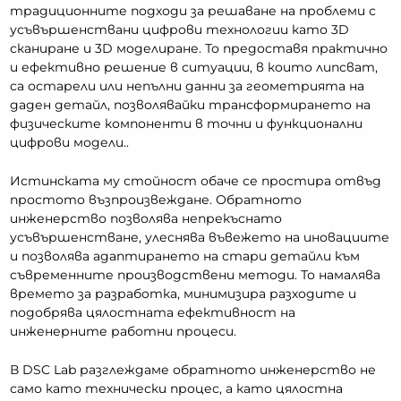
традиционните подходи за решаване на проблеми с
усъвършенствани цифрови технологии като 3D
сканиране и 3D моделиране. То предоставя практично
и ефективно решение в ситуации, в които липсват,
са остарели или непълни данни за геометрията на
даден детайл, позволявайки трансформирането на
физическите компоненти в точни и функционални
цифрови модели..
Истинската му стойност обаче се простира отвъд
простото възпроизвеждане. Обратното
инженерство позволява непрекъснато
усъвършенстване, улеснява въвежето на иновациите
и позволява адаптирането на стари детайли към
съвременните производствени методи. То намалява
времето за разработка, минимизира разходите и
подобрява цялостната ефективност на
инженерните работни процеси.
В DSC Lab разглеждаме обратното инженерство не
само като технически процес, а като цялостна