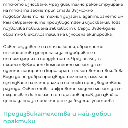
тяхното износване. Чрез дигитално реконструиране
на тяхната геометрия става възможно
подобряването на техния дизайн и адаптирането им
към съвременните производствени изисквания. Това
позволява повишена гъвкавост и бързо въвеждане
обратно в експлоатация на износена екипировка.
Освен създавене на точни копия, обратното
инженерство допринася за подобряване и
оптимизация на продуктите. Чрез анализ на
съществуващите компоненти могат да се
идентифицират и коригират несъответствия. Това
води до по-добра производителност, намалено
използване на материали и по-ниски производствени
разходи. Освен това, цифровите модели могат да се
съхраняват като част от цифров архив, запазвайки
ценни данни за проектиране за бъдеща употреба.
Предизвикателства и най-добри
практики