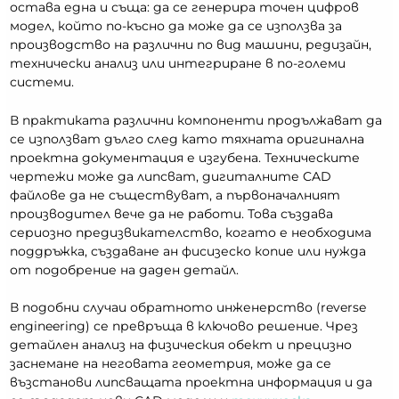
остава една и съща: да се генерира точен цифров
модел, който по-късно да може да се използва за
производство на различни по вид машини, редизайн,
технически анализ или интегриране в по-големи
системи.
В практиката различни компоненти продължават да
се използват дълго след като тяхната оригинална
проектна документация е изгубена. Техническите
чертежи може да липсват, дигиталните CAD
файлове да не съществуват, а първоначалният
производител вече да не работи. Това създава
сериозно предизвикателство, когато е необходима
поддръжка, създаване ан фисизеско копие или нужда
от подобрение на даден детайл.
В подобни случаи обратното инженерство (reverse
engineering) се превръща в ключово решение. Чрез
детайлен анализ на физическия обект и прецизно
заснемане на неговата геометрия, може да се
възстанови липсващата проектна информация и да