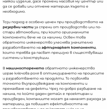
наякои изделие, дасе промени масовия му център или
да се добави или отнеме материал където е
необходимо.
Този подход е особено ценен при производството на
резервни части
за спрени от производство или по-
стари автомобили, при които оригиналните
компоненти вече не са налични. Освен това
обратното инженерство улеснява значително
разработването на
афтърмаркет компоненти
,
които трябва да пасват прецизно в съществуващи
системи и конструкции.
В
машиносторенето
обратното инженерство
играе ключова роля в оптимизирането на процесите
и разработването на продукти. То позволява
точното възпроизвеждане на компоненти и
премахване на дефекти. Чрез по-добро разбиране на
начина, по който даден детайл е проектиран и
произведен, компаниите могат да намалят разхода за
материали, да повишат ефективността на