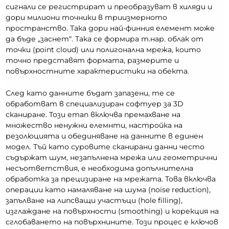
сигнали се регистрират и преобразуват в хиляди и
дори милиони точники в триизмерното
пространство. Така дори най-финния елемент може
да бъде „заснет“. Така се формира т.нар. облак от
точки (point cloud) или полигонална мрежа, които
точно представят формата, размерите и
повърхностните характеристики на обекта.
След като данните бъдат запазени, те се
обработват в специализиран софтуер за 3D
сканиране. Този етап включва премахване на
множество ненужни елемнти, настройка на
резолюцията и обединяване на данните в единен
модел. Тъй като суровите сканирани данни често
съдържат шум, незапълнена мрежа или геометрични
несъответствия, е необходима допълнителна
обработка за прецизиране на мрежата. Това включва
операции като намаляване на шума (noise reduction),
запълване на липсващи участъци (hole filling),
изглаждане на повърхности (smoothing) и корекция на
сглобаването на повърхнините. Този процес е ключов