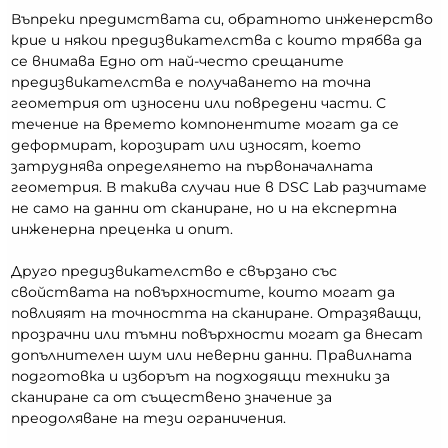
Въпреки предимствата си, обратното инженерство
крие и някои предизвикателства с които трябва да
се внимава Едно от най-често срещаните
предизвикателства е получаването на точна
геометрия от износени или повредени части. С
течение на времето компонентите могат да се
деформират, корозират или износят, което
затруднява определянето на първоначалната
геометрия. В такива случаи ние в DSC Lab разчитаме
не само на данни от сканиране, но и на експертна
инженерна преценка и опит.
Друго предизвикателство е свързано със
свойствата на повърхностите, които могат да
повлияят на точността на сканиране. Отразяващи,
прозрачни или тъмни повърхности могат да внесат
допълнителен шум или неверни данни. Правилната
подготовка и изборът на подходящи техники за
сканиране са от съществено значение за
преодоляване на тези ограничения.