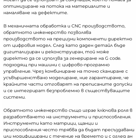
оптимизиране на потока на материалите и
намаляване на дефектите.
В механичната обработка и CNC производството,
обратното инженерство позволява
производството на прецизни компоненти директно
от цифровия модел. След като даден детайл бъде
дигитализиран и реконструиран, той може
директно да се използва за генериране на G code.
подходящ при машини с цифрово-програмно
управление. Чрез комбиниране на точно сканиране с
усъвършенствано моделиране, ние гарантираме, че
крайните части отговарят на преписаните допуски
и се интегрират безпроблемно в съществуващите
системи.
Обратното инженерство също играе ключова роля в
разработването на инструменти и приспособления.
Инструменти като матрици, щанци и
приспособления често трябва да бъдат пресъздавани
или модифицирани с течение на времето и с оглед ан