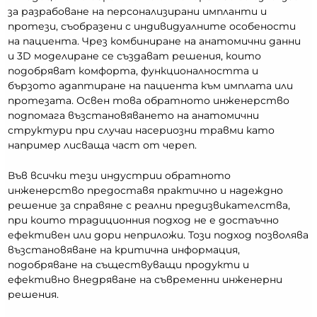
за разрабоване на персонализирани импланти и
протези, съобразени с индивидуалните особености
на пациента. Чрез комбиниране на анатомични данни
и 3D моделиране се създават решения, които
подобряват комфорта, функционалността и
бързото адаптиране на пациента към имплата или
протезата. Освен това обратното инженерство
подпомага възстановяването на анатомични
структури при случаи насериозни травми като
например лисваща част от череп.
Във всички тези индустрии обратното
инженерство предоставя практично и надеждно
решение за справяне с реални предизвикателства,
при които традиционния подход не е достаъчно
ефективен или дори неприложи. Този подход позволява
възстановяване на критична информация,
подобряване на съществуващи продукти и
ефективно внедряване на съвременни инженерни
решения.