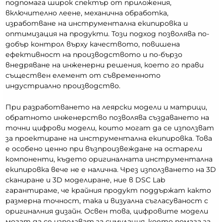
подпомага широк спектър от приложения,
включително леене, механична обработка,
изработване на инструментална екипировка и
оптимизация на продукти. Този подход позволява по-
добър контрол върху качеството, повишена
ефективност на производството и по-бързо
внедряване на инженерни решения, което го прави
съществен елемент от съвременното
индустриално производство.
При разработването на леярски модели и матрици,
обратното инженерство позволява създаването на
точни цифрови модели, които могат да се използват
за проектиране на инструментална екипировка. Това
е особено ценно при възпроизвеждане на остарели
компоненти, където оригиналната инструментална
екипировка вече не е налична. Чрез използването на 3D
сканиране и 3D моделиране, ние в DSC Lab
гарантираме, че крайния продукт поддържат както
размерна точност, така и визуална съгласуваност с
оригиналния дизайн. Освен това, цифровите модели
могат да се използват за симулация, което помага за