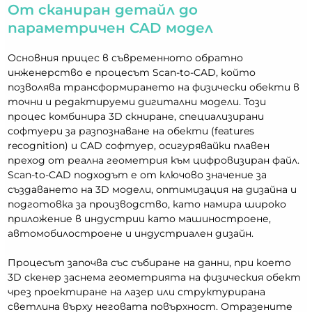
О
т сканиран детайл до
параметричен CAD модел
Основния прицес в съвременното обратно
инженерство е процесът Scan-to-CAD, който
позволява трансформирането на физически обекти в
точни и редактируеми дигитални модели. Този
процес комбинира 3D скниране, специализирани
софтуери за разпознаване на обекти (features
recognition) и CAD софтуер, осигурявайки плавен
преход от реална геометрия към цифровизиран файл.
Scan-to-CAD подходът е от ключово значение за
създаването на 3D модели, оптимизация на дизайна и
подготовка за производство, като намира широко
приложение в индустрии като машиностроене,
автомобилостроене и индустриален дизайн.
Процесът започва със събиране на данни, при което
3D скенер заснема геометрията на физическия обект
чрез проектиране на лазер или структурирана
светлина върху неговата повърхност. Отразените