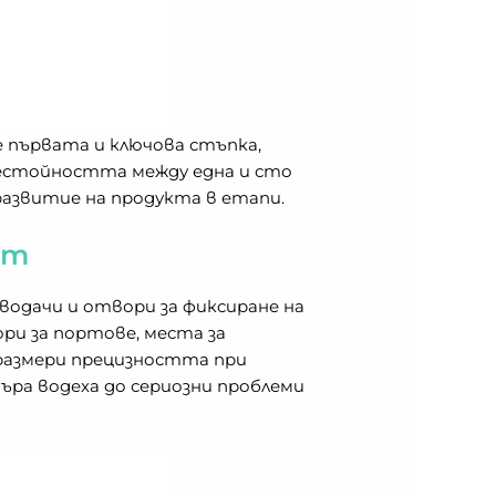
 първата и ключова стъпка,
бестойността между една и сто
развитие на продукта в етапи.
ат
водачи и отвори за фиксиране на
ри за портове, места за
размери прецизността при
ра водеха до сериозни проблеми