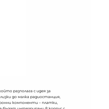
ойто разполага с идея за
лизки до малка радиостанция,
ронни компоненти – платки,
а бъдат интегрирани в корпус с