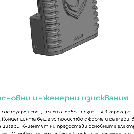
основни инженерни изисквания
софтуерен специалист с добри познания в хардуера, к
Концепцията беше устройство с форма и размери, б
а цигари. Клиентът ни предостави основните елект
плей. Основната задача беше всички тези елементи д