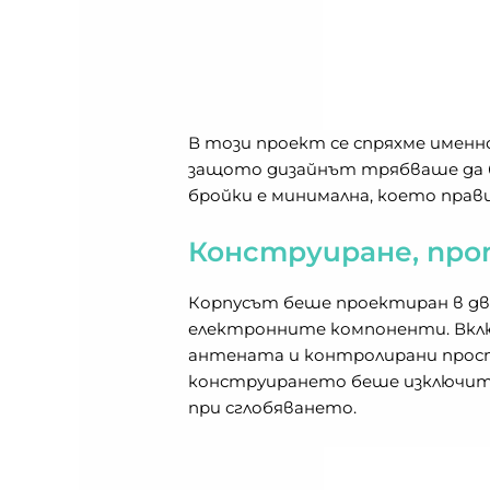
В този проект се спряхме именн
защото дизайнът трябваше да бъ
бройки е минимална, което прав
Конструиране, пр
Корпусът беше проектиран в две
електронните компоненти. Включ
антената и контролирани прост
конструирането беше изключите
при сглобяването.