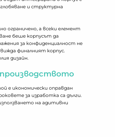
сглобяване и структурна
о ограничено, а всеки елемент
ване беше корпусът да
ражения за конфиденциалност не
 вижда финалният корпус.
лия дизайн.
м производството
той е икономически оправдан
роковете за изработка са дълги.
 използването на адитивни