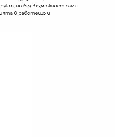
одукт, но без възможност сами
пцията в работещо и