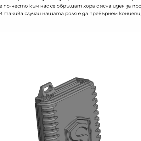
 по-често към нас се обръщат хора с ясна идея за пр
 В такива случаи нашата роля е да превърнем конце