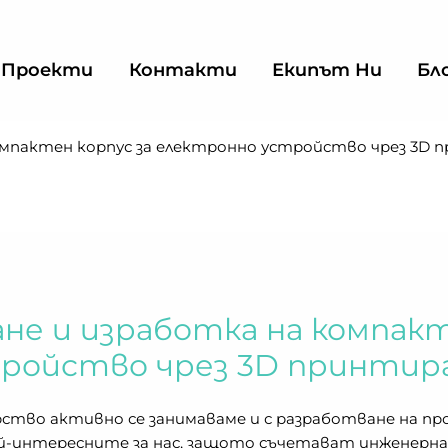
Проекти
Контакти
Екипът Ни
Бл
омпактен корпус за електронно устройство чрез 3D 
не и изработка на компакт
ройство чрез 3D принтир
рство активно се занимаваме и с разработване на пр
й-интересните за нас, защото съчетават инженерна л