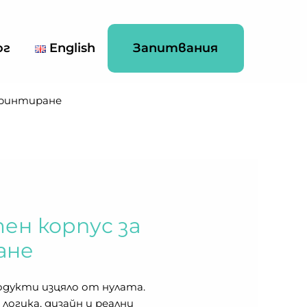
ог
English
Запитвания
принтиране
ен корпус за
ане
одукти изцяло от нулата.
огика, дизайн и реални