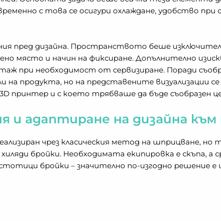
ременно с това се осигури охлаждане, удобство при 
ния пред дизайна. Пространството беше изключителн
но място и начин на фиксиране. Допълнително изиск
нтаж при необходимост от сервизиране. Поради съоб
и на продукта, но на представените визуализации се
3D принтер и с което трябваше да бъде съобразен це
ия и адаптиране на дизайна къ
еализиран чрез класическия метод на шприцване, но 
иляди бройки. Необходимата екипировка е скъпа, а с
 стотици бройки – значително по-изгодно решение е