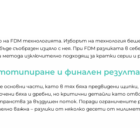
о на FDM технологията. Изборът на технология беше
де съобразен изцяло с нея. При FDM разликата в се
и метода изключително подходящ за кратки серии и 
ототипиране и финален резулт
 основни части, като в тях бяха предвидени щипки, 
ени бяха и дребни, но критични детайли като отво
ранства за въздушен поток. Поради ограничените 
лно важна – разлики от няколко десети от милиметъ