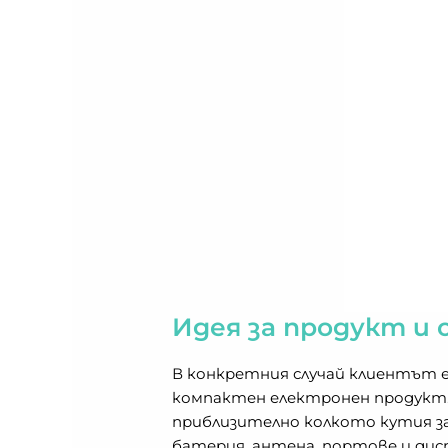
Идея за продукт и 
В конкретния случай клиентът е 
компактен електронен продукт. 
приблизително колкото кутия з
батерия, антена, портове и дис