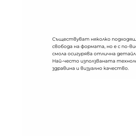
Съществуват няколко подходящи 
свобода на формата, но е с по
смола осигурява отлична детайл
Най-често използваната технолог
здравина и визуално качество.