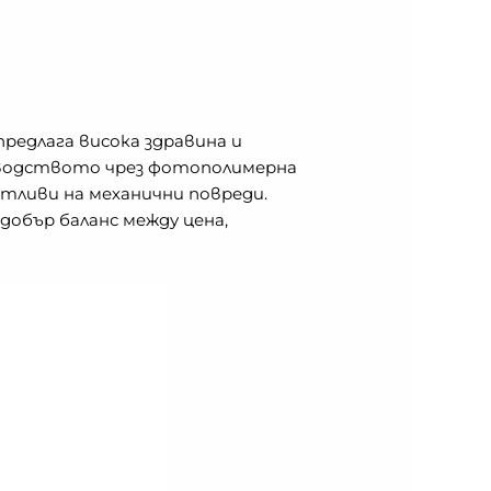
редлага висока здравина и
изводството чрез фотополимерна
атливи на механични повреди.
добър баланс между цена,