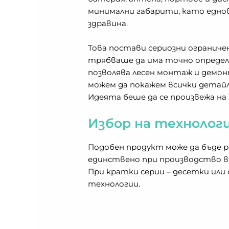
минимални габарити, като еднов
здравина.
Това постави сериозни ограниче
трябваше да има точно определе
позволява лесен монтаж и демо
можем да покажем всички детайл
Идеята беше да се произвежа на 
Избор на технолог
Подобен продукт може да бъде р
единствено при производство в х
При кратки серии – десетки или
технологии.