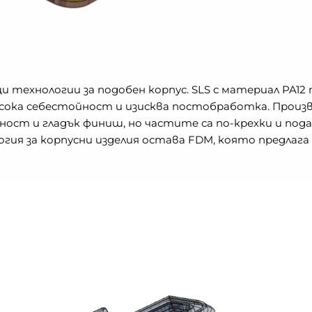
технологии за подобен корпус. SLS с материал PA12 п
-висока себестойност и изисква постобработка. Про
ност и гладък финиш, но частите са по-крехки и под
ия за корпусни изделия остава FDM, която предлага 