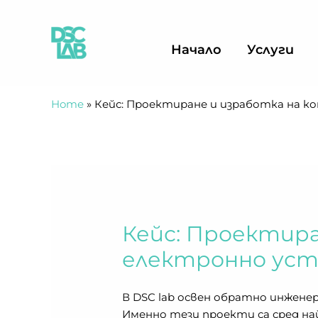
Skip
to
content
Начало
Услуги
Home
»
Кейс: Проектиране и изработка на к
Кейс: Проектира
електронно уст
В DSC lab освен обратно инжене
Именно тези проекти са сред на