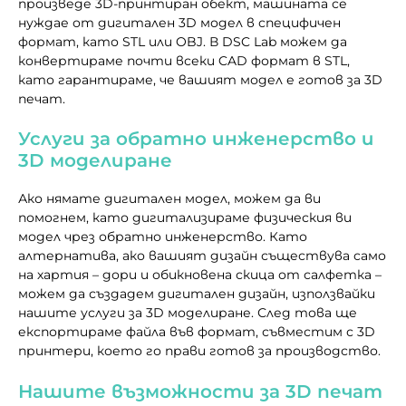
произведе 3D-принтиран обект, машината се
нуждае от дигитален 3D модел в специфичен
формат, като STL или OBJ. В DSC Lab можем да
конвертираме почти всеки CAD формат в STL,
като гарантираме, че вашият модел е готов за 3D
печат.
Услуги за обратно инженерство и
3D моделиране
Ако нямате дигитален модел, можем да ви
помогнем, като дигитализираме физическия ви
модел чрез обратно инженерство. Като
алтернатива, ако вашият дизайн съществува само
на хартия – дори и обикновена скица от салфетка –
можем да създадем дигитален дизайн, използвайки
нашите услуги за 3D моделиране. След това ще
експортираме файла във формат, съвместим с 3D
принтери, което го прави готов за производство.
Нашите възможности за 3D печат