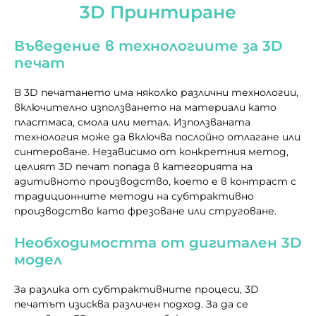
3D Принтиране
Въведение в технологиите за 3D
печат
В 3D печатането има няколко различни технологии,
включително използването на материали като
пластмаса, смола или метал. Използваната
технология може да включва послойно отлагане или
синтероване. Независимо от конкретния метод,
целият 3D печат попада в категорията на
адитивното производство, което е в контраст с
традиционните методи на субтрактивно
производство като фрезоване или струговане.
Необходимостта от дигитален 3D
модел
За разлика от субтрактивните процеси, 3D
печатът изисква различен подход. За да се